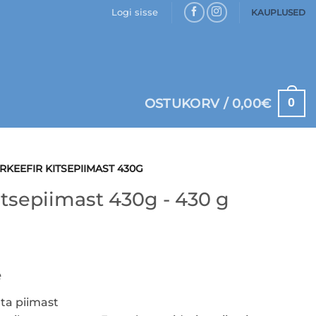
Logi sisse
KAUPLUSED
0
OSTUKORV /
0,00
€
KEEFIR KITSEPIIMAST 430G
tsepiimast 430g - 430 g
e
ta piimast