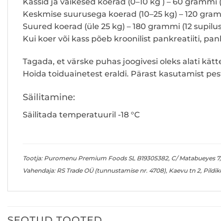
Kassid ja väikesed koerad (0–10 kg ) – 60 grammi (
Keskmise suurusega koerad (10–25 kg) – 120 gramm
Suured koerad (üle 25 kg) – 180 grammi (12 supilusi
Kui koer või kass põeb kroonilist pankreatiiti, p
Tagada, et värske puhas joogivesi oleks alati kät
Hoida toiduainetest eraldi. Pärast kasutamist pe
Säilitamine:
Säilitada temperatuuril -18 °C
Tootja: Puromenu Premium Foods SL B19305382, C/ Matabueyes 7, N
Vahendaja: RS Trade OÜ (tunnustamise nr. 4708), Kaevu tn 2, Pildi
SEOTUD TOOTED