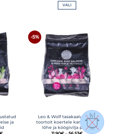
136,00€
99,90€
VALI
Sellel
tootel
on
mitu
-5%
LISA
LISA
ti.
varianti.
NIMEKIRJA
SOOVINIMEKIRJA
id
Valikuid
saab
teha
ehel.
tootelehel.
lustatud
Leo & Wolf tasakaalustatud
eise ja
toortoit koertele kana, veise,
lid
lõhe ja köögivilja pallid
Hinnavahemik:
Hinnavahemik:
€
11,90
€
–
56,53
€