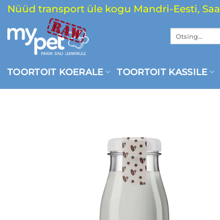
Skip
Nüüd transport üle kogu Mandri-Eesti, Saa
to
content
Otsi:
TOORTOIT KOERALE
TOORTOIT KASSILE
SOOV