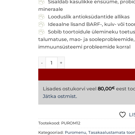
Sisaldab kasulikke ensüüme, probi
mineraale
Looduslik antioksüdantide allikas
Ideaalne lisand BARF-, kuiv- või too
Sobib toortoidule ülemineku toetusek
talumatuse, mao- ja sooleprobleemide, p
immuunsüsteemi probleemide korral
Puromenu toorkeefir kitsepiimast 430g kog
€
Lisades ostukorvi veel
80,00
eest too
Jätka ostmist.
LI
Tootekood:
PUROM12
Kategooriad:
Puromenu
,
Tasakaalustamata toort