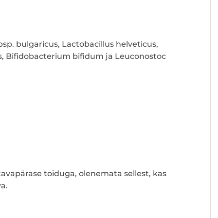
bsp. bulgaricus, Lactobacillus helveticus,
s, Bifidobacterium bifidum ja Leuconostoc
tavapärase toiduga, olenemata sellest, kas
a.