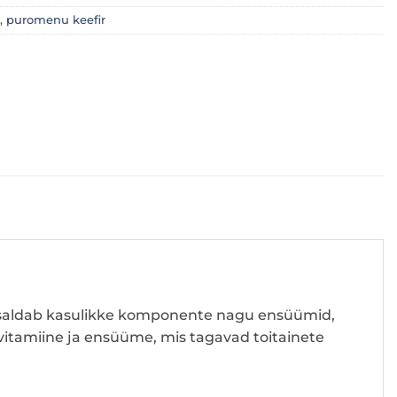
,
puromenu keefir
 sisaldab kasulikke komponente nagu ensüümid,
vitamiine ja ensüüme, mis tagavad toitainete