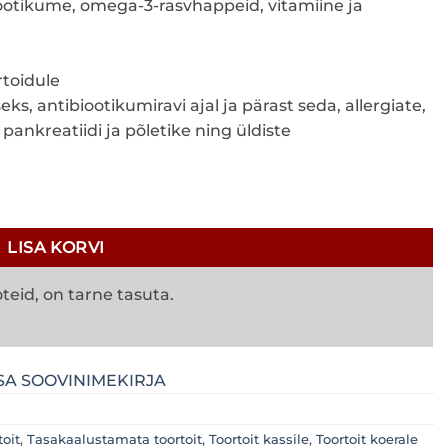
ootikume, omega-3-rasvhappeid, vitamiine ja
rtoidule
s, antibiootikumiravi ajal ja pärast seda, allergiate,
ankreatiidi ja põletike ning üldiste
us
LISA KORVI
teid, on tarne tasuta.
SA SOOVINIMEKIRJA
oit
,
Tasakaalustamata toortoit
,
Toortoit kassile
,
Toortoit koerale