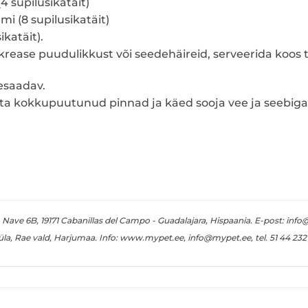
4 supilusikatäit)
i (8 supilusikatäit)
katäit).
ankrease puudulikkust või seedehäireid, serveerida koos 
tesaadav.
sta kokkupuutunud pinnad ja käed sooja vee ja seebiga
ave 6B, 19171 Cabanillas del Campo - Guadalajara, Hispaania. E-post: in
küla, Rae vald, Harjumaa. Info: www.mypet.ee, info@mypet.ee, tel. 51 44 23