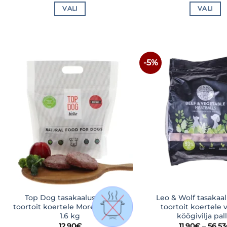
99,90€
VALI
VALI
Sellel
Sellel
tootel
tootel
on
on
mitu
mitu
-5%
LISA
varianti.
varian
SOOVINIMEKIRJA
SOOVI
Valikuid
Valiku
saab
saab
teha
teha
tootelehel.
tootel
Top Dog tasakaalustatud
Leo & Wolf tasakaa
toortoit koertele More Turkey –
toortoit koertele v
1.6 kg
köögivilja pal
12,90
€
11,90
€
–
56,53