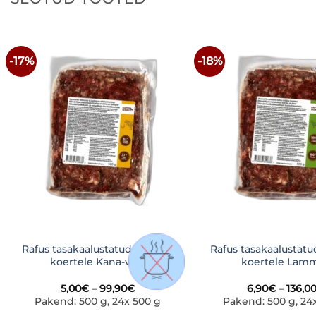
-17%
-18%
LISA
SOOVINIMEKIRJA
SOOVI
Rafus tasakaalustatud toortoit
Rafus tasakaalustatu
koertele Kana-veis
koertele Lam
Hinnavahemik:
5,00
€
–
99,90
€
6,90
€
–
136,0
5,00€
Pakend: 500 g, 24x 500 g
Pakend: 500 g, 24
kuni