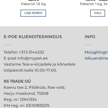
Pakend: 1.6 kg
Pakend: 1 kg, 5x
LISA KORVI
VALI
Sellel
tootel
on
mitu
E-POE KLIENDITEENINDUS
INFO
varian
Valiku
Telefon +372 5144232
Müügiting
saab
teha
E-post info@mypet.ee
Isikuandme
tootel
Vastame Teie e-kirjadele ja kõnedele
tööpäeviti kella 10.00-17.00.
RS TRADE OÜ
Kaevu tee 2, Pildiküla, Rae vald,
Harju maakond, 75308
Reg. nr: 12941334
KM reg. nr: EE101833215