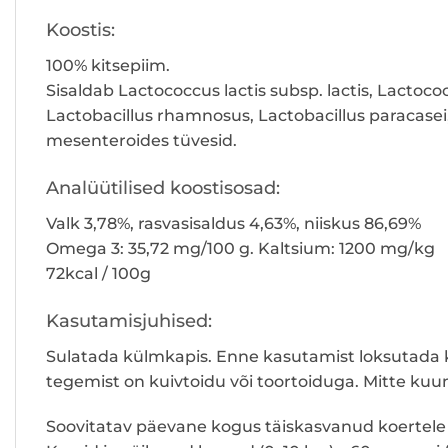
Koostis:
100% kitsepiim.
Sisaldab Lactococcus lactis subsp. lactis, Lactoco
Lactobacillus rhamnosus, Lactobacillus paracasei
mesenteroides tüvesid.
Analüütilised koostisosad:
Valk 3,78%, rasvasisaldus 4,63%, niiskus 86,69%
Omega 3: 35,72 mg/100 g. Kaltsium: 1200 mg/kg
72kcal / 100g
Kasutamisjuhised:
Sulatada külmkapis. Enne kasutamist loksutada ko
tegemist on kuivtoidu või toortoiduga. Mitte kuu
Soovitatav päevane kogus täiskasvanud koertele j