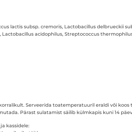
ccus lactis subsp. cremoris, Lactobacillus delbrueckii su
, Lactobacillus acidophilus, Streptococcus thermophilu
rralikult. Serveerida toatemperatuuril eraldi või koos 
mutada. Pärast sulatamist säilib külmkapis kuni 14 päev
a kassidele: