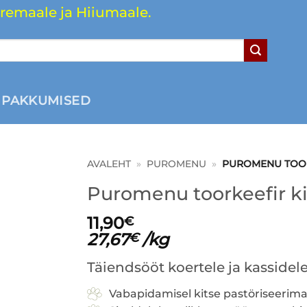
remaale ja Hiiumaale.
PAKKUMISED
AVALEHT
»
PUROMENU
»
PUROMENU TOOR
Puromenu toorkeefir ki
LISA
INIMEKIRJA
11,90
€
27,67
/kg
€
Täiendsööt koertele ja kassidel
Vabapidamisel kitse pastöriseerima