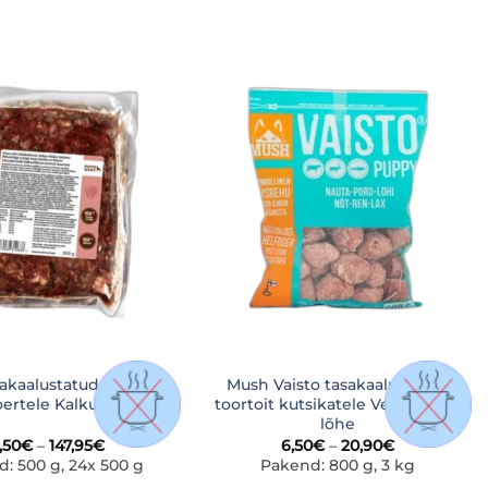
LISA
LISA
SOOVINIMEKIRJA
SOOVINIMEKIRJA
akaalustatud toortoit
Mush Vaisto tasakaalustatud
oertele Kalkun
toortoit kutsikatele Veis-põder-
lõhe
Hinnavahemik:
Hinnavahem
,50
€
–
147,95
€
6,50
€
–
20,90
€
6,50€
6,50€
: 500 g, 24x 500 g
Pakend: 800 g, 3 kg
kuni
kuni