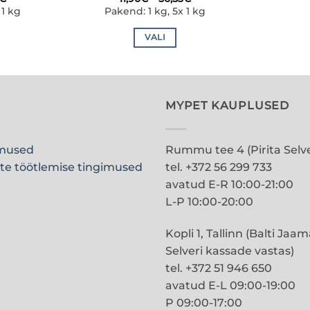
11,90€
11,90€
 1 kg
Pakend: 1 kg, 5x 1 kg
kuni
kuni
56,53€
56,53€
VALI
Sellel
tootel
on
mitu
MYPET KAUPLUSED
ti.
varianti.
id
Valikuid
imused
Rummu tee 4 (Pirita Selve
saab
teha
te töötlemise tingimused
tel. +372 56 299 733
ehel.
tootelehel.
avatud E-R 10:00-21:00
L-P 10:00-20:00
Kopli 1, Tallinn (Balti Jaa
Selveri kassade vastas)
tel. +372 51 946 650
avatud E-L 09:00-19:00
P 09:00-17:00