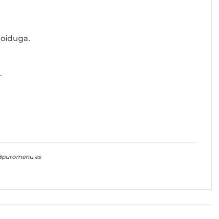
toiduga.
.
fo@puromenu.es
2