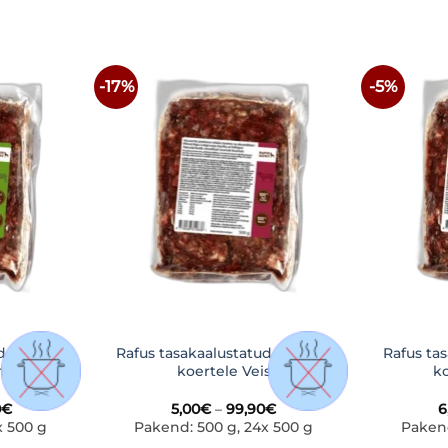
-17%
-5%
LISA
LISA
NIMEKIRJA
SOOVINIMEKIRJA
d toortoit
Rafus tasakaalustatud toortoit
Rafus tas
mas
koertele Veis
k
Hinnavahemik:
Hinnavahemik:
0
€
5,00
€
–
99,90
€
6
6,90€
5,00€
x 500 g
Pakend: 500 g, 24x 500 g
Pakend
kuni
kuni