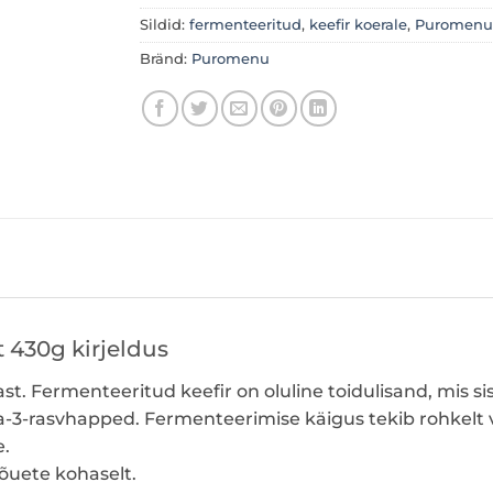
Sildid:
fermenteeritud
,
keefir koerale
,
Puromenu
Bränd:
Puromenu
 430g kirjeldus
st. Fermenteeritud keefir on oluline toidulisand, mis
ga-3-rasvhapped. Fermenteerimise käigus tekib rohkelt 
e.
õuete kohaselt.