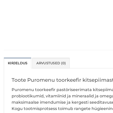
KIRJELDUS
ARVUSTUSED (0)
Toote Puromenu toorkeefir kitsepiimast
Puromenu toorkeefir pastöriseerimata kitsepiima
probiootikumid, vitamiinid ja mineraalid ja ome
maksimaalse imendumise ja kergesti seeditavus
Kogu tootmisprotsess toimub rangete hügieenin