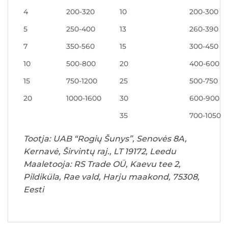
4
200-320
10
200-300
5
250-400
13
260-390
7
350-560
15
300-450
10
500-800
20
400-600
15
750-1200
25
500-750
20
1000-1600
30
600-900
35
700-1050
Tootja: UAB “Rogių Šunys”, Senovės 8A,
Kernavė, Širvintų raj., LT 19172, Leedu
Maaletooja: RS Trade OÜ, Kaevu tee 2,
Pildiküla, Rae vald, Harju maakond, 75308,
Eesti