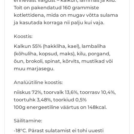
erinevast valgust – kalkun, lammas ja kilu.
Toit on pakendatud 160 grammiste
kotlettidena, mida on mugav võtta sulama
ja kasutada korraga nii palju kui vaja.
Koostis:
Kalkun 55% (hakkliha, kael), lambaliha
(kõhuliha, kopsud, maks), kilu, porgand,
õun, brokoli, spinat, kõrvits, mustikad või
muu marjasegu.
Analüütiline koostis:
niiskus 72%, toorvalk 13,6%, toorrasv 10,4%,
toortuhk 3,48%, toorkiud 0,5%
100g energeetiline väärtus on 148kcal.
Säilitamine:
-18°C. Pärast sulatamist ei tohi uuesti