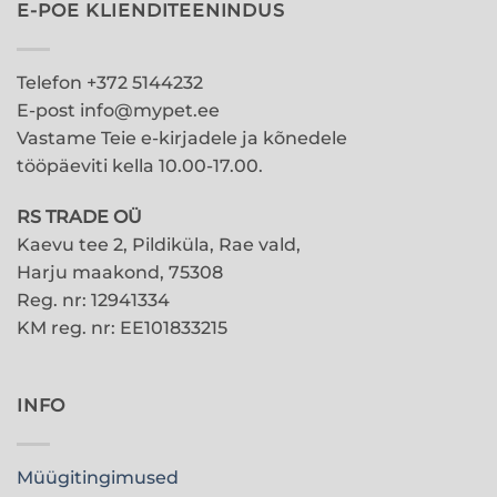
E-POE KLIENDITEENINDUS
varianti.
Valikuid
saab
Telefon +372 5144232
teha
E-post info@mypet.ee
tootelehel.
Vastame Teie e-kirjadele ja kõnedele
tööpäeviti kella 10.00-17.00.
RS TRADE OÜ
Kaevu tee 2, Pildiküla, Rae vald,
Harju maakond, 75308
Reg. nr: 12941334
KM reg. nr: EE101833215
INFO
Müügitingimused