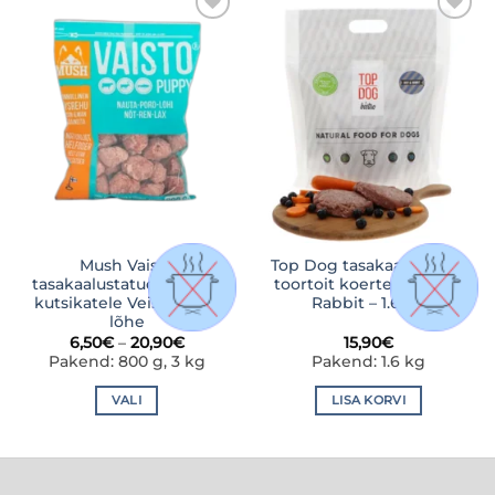
mitu
mitu
LISA
LISA
varianti.
varianti.
SOOVINIMEKIRJA
SOOVINIMEKIRJA
Valikuid
Valikuid
saab
saab
teha
teha
tootelehel.
tootelehel.
Mush Vaisto
Top Dog tasakaalustatud
tasakaalustatud toortoit
toortoit koertele Beef &
kutsikatele Veis-põder-
Rabbit – 1.6 kg
lõhe
Hinnavahemik:
6,50
€
–
20,90
€
15,90
€
6,50€
Pakend: 800 g, 3 kg
Pakend: 1.6 kg
kuni
20,90€
VALI
LISA KORVI
Sellel
tootel
on
mitu