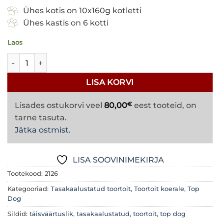
Ühes kotis on 10x160g kotletti
Ühes kastis on 6 kotti
Laos
Top Dog tasakaalustatud toortoit koertele More Turkey - 1.6
LISA KORVI
€
Lisades ostukorvi veel
80,00
eest tooteid, on
tarne tasuta.
Jätka ostmist.
LISA SOOVINIMEKIRJA
Tootekood:
2126
Kategooriad:
Tasakaalustatud toortoit
,
Toortoit koerale
,
Top
Dog
Sildid:
täisväärtuslik
,
tasakaalustatud
,
toortoit
,
top dog