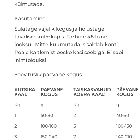
külmutada.
Kasutamine:
Sulatage vajalik kogus ja hoiustage
tavalises külmkapis. Tarbige 48 tunni
jooksul. Mitte kuumutada, sisaldab konti.
Peale käitlemist peske käsi seebiga. Ei sobi
inimtoiduks!
Soovituslik päevane kogus:
KUTSIKA
PÄEVANE
TÄISKASVANUD
PÄEVANE
KAAL
KOGUS
KOERA KAAL:
KOGUS
Kg
g
Kg
g
1
50-80
2
40-60
2
100-160
5
100-150
3
150-240
7
140-210