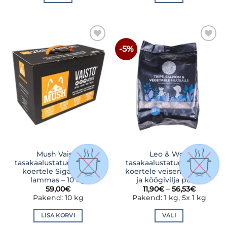
Sellel
Sellel
tootel
tootel
on
on
mitu
mitu
-5%
LISA
LISA
varianti.
varianti.
SOOVINIMEKIRJA
SOOVINIMEKIRJA
Valikuid
Valikuid
saab
saab
teha
teha
tootelehel.
tootelehel.
Mush Vaisto
Leo & Wolf
tasakaalustatud toortoit
tasakaalustatud toortoit
koertele Siga-kana-
koertele veisemao, lõhe
lammas – 10 kg
ja köögivilja pallid
Hinnava
59,00
€
11,90
€
–
56,53
€
11,90€
Pakend: 10 kg
Pakend: 1 kg, 5x 1 kg
kuni
56,53€
LISA KORVI
VALI