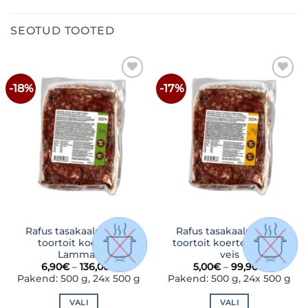
SEOTUD TOOTED
-18%
-17%
LISA
LISA
SOOVINIMEKIRJA
SOOVINIMEKIRJA
Rafus tasakaalustatud
Rafus tasakaalustatud
toortoit koertele
toortoit koertele Kana-
Lammas
veis
Hinnavahemik:
Hinnava
6,90
€
–
136,00
€
5,00
€
–
99,90
€
6,90€
5,00€
Pakend: 500 g, 24x 500 g
Pakend: 500 g, 24x 500 g
kuni
kuni
136,00€
99,90€
VALI
VALI