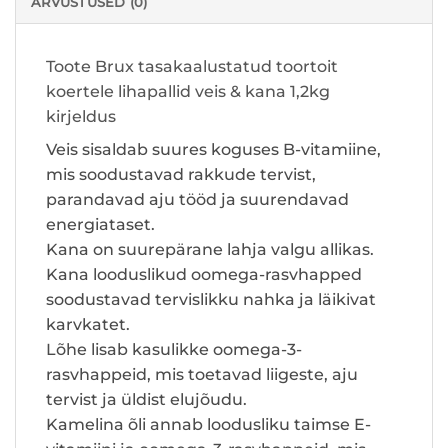
ARVUSTUSED (0)
Toote Brux tasakaalustatud toortoit
koertele lihapallid veis & kana 1,2kg
kirjeldus
Veis sisaldab suures koguses B-vitamiine,
mis soodustavad rakkude tervist,
parandavad aju tööd ja suurendavad
energiataset.
Kana on suurepärane lahja valgu allikas.
Kana looduslikud oomega-rasvhapped
soodustavad tervislikku nahka ja läikivat
karvkatet.
Lõhe lisab kasulikke oomega-3-
rasvhappeid, mis toetavad liigeste, aju
tervist ja üldist elujõudu.
Kamelina õli annab loodusliku taimse E-