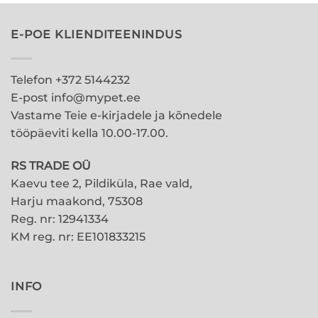
on
on
mitu
mitu
E-POE KLIENDITEENINDUS
varianti.
varianti.
Valikuid
Valikuid
saab
saab
Telefon +372 5144232
teha
teha
E-post info@mypet.ee
tootelehel.
tootelehel.
Vastame Teie e-kirjadele ja kõnedele
tööpäeviti kella 10.00-17.00.
RS TRADE OÜ
Kaevu tee 2, Pildiküla, Rae vald,
Harju maakond, 75308
Reg. nr: 12941334
KM reg. nr: EE101833215
INFO