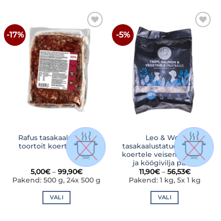
tootel
tootel
on
on
mitu
mitu
-17%
-5%
LISA
LISA
varianti.
varianti.
SOOVINIMEKIRJA
SOOVINIMEKIRJA
Valikuid
Valikuid
saab
saab
teha
teha
tootelehel.
tootelehel.
Rafus tasakaalustatud
Leo & Wolf
toortoit koertele Veis
tasakaalustatud toortoit
koertele veisemao, lõhe
ja köögivilja pallid
Hinnavahemik:
Hinnava
5,00
€
–
99,90
€
11,90
€
–
56,53
€
5,00€
11,90€
Pakend: 500 g, 24x 500 g
Pakend: 1 kg, 5x 1 kg
kuni
kuni
99,90€
56,53€
VALI
VALI
Sellel
Sellel
tootel
tootel