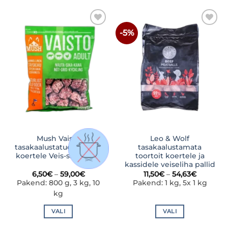
tootel
tootel
on
on
mitu
mitu
-5%
LISA
LISA
varianti.
varianti.
SOOVINIMEKIRJA
SOOVINIMEKIRJA
Valikuid
Valikuid
saab
saab
teha
teha
tootelehel.
tootelehel.
Mush Vaisto
Leo & Wolf
tasakaalustatud toortoit
tasakaalustamata
koertele Veis-siga-kana
toortoit koertele ja
kassidele veiseliha pallid
Hinnavahemik:
Hinnava
6,50
€
–
59,00
€
11,50
€
–
54,63
€
6,50€
11,50€
Pakend: 800 g, 3 kg, 10
Pakend: 1 kg, 5x 1 kg
kuni
kuni
kg
59,00€
54,63€
VALI
VALI
Sellel
Sellel