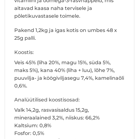
vitamiini ja oomega-3-rasvhappeid, mis
aitavad kaasa naha tervisele ja
põletikuvastasele toimele.
Pakend 1,2kg ja igas kotis on umbes 48 x
25g palli.
Koostis:
Veis 45% (liha 20%, magu 15%, süda 5%,
maks 5%), kana 40% (liha + luu), lõhe 7%,
puuvilja- ja köögiviljasegu 7,4%, kamelinaõli
0,6%.
Analüütilised koostisosad:
Valk 14,2g, rasvasisaldus 15,2g,
mineraalained 3,2%, niiskus: 66,2%
Kaltsium: 0,8%
Fosfor: 0,5%