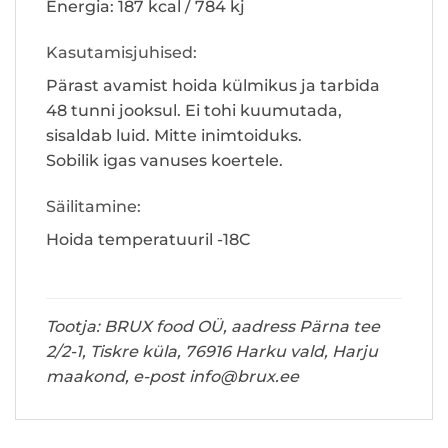
Energia: 187 kcal / 784 kj
Kasutamisjuhised:
Pärast avamist hoida külmikus ja tarbida
48 tunni jooksul. Ei tohi kuumutada,
sisaldab luid. Mitte inimtoiduks.
Sobilik igas vanuses koertele.
Säilitamine:
Hoida temperatuuril -18C
Tootja: BRUX food OÜ, aadress Pärna tee
2/2-1, Tiskre küla, 76916 Harku vald, Harju
maakond, e-post info@brux.ee