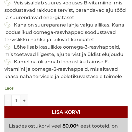
Veis sisaldab suures koguses B-vitamiine, mis
soodustavad rakkude tervist, parandavad aju tööd
ja suurendavad energiataset
Kana on suurepärane lahja valgu allikas. Kana
looduslikud oomega-rasvhapped soodustavad
tervislikku nahka ja läikivat karvkatet
Lõhe lisab kasulikke oomega-3-rasvhappeid,
mis toetavad liigeste, aju tervist ja üldist elujõudu
Kamelina õli annab loodusliku taimse E-
vitamiini ja oomega-3-rasvhappeid, mis aitavad
kaasa naha tervisele ja põletikuvastasele toimele
Laos
Brux tasakaalustatud toortoit koertele lihapallid veis & kana
LISA KORVI
€
Lisades ostukorvi veel
80,00
eest tooteid, on