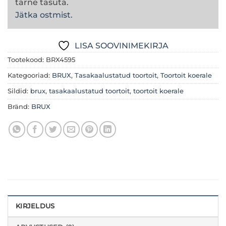
tarne tasuta.
Jätka ostmist.
LISA SOOVINIMEKIRJA
Tootekood:
BRX4595
Kategooriad:
BRUX
,
Tasakaalustatud toortoit
,
Toortoit koerale
Sildid:
brux
,
tasakaalustatud toortoit
,
toortoit koerale
Bränd:
BRUX
KIRJELDUS