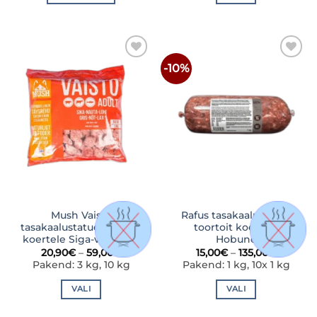
Sellel
tootel
on
mitu
-10%
LISA
LISA
varianti.
SOOVINIMEKIRJA
SOOVINIMEKIRJA
Valikuid
saab
teha
tootelehel.
Mush Vaisto
Rafus tasakaalustatud
tasakaalustatud toortoit
toortoit koertele
koertele Siga-veis-lõhe
Hobune
Hinnavahemik:
Hinnava
20,90
€
–
59,00
€
15,00
€
–
135,00
€
20,90€
15,00€
Pakend: 3 kg, 10 kg
Pakend: 1 kg, 10x 1 kg
kuni
kuni
59,00€
135,00€
VALI
VALI
Sellel
Sellel