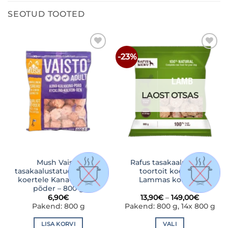
SEOTUD TOOTED
-23%
LISA
LISA
SOOVINIMEKIRJA
SOOVINIMEKIRJA
LAOST OTSAS
Mush Vaisto
Rafus tasakaalustatud
tasakaalustatud toortoit
toortoit koertele
koertele Kana-kalkun-
Lammas kotletid
põder – 800 g
Hinnav
6,90
€
13,90
€
–
149,00
€
13,90€
Pakend: 800 g
Pakend: 800 g, 14x 800 g
kuni
149,00€
LISA KORVI
VALI