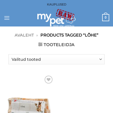
Skip
KAUPLUSED
to
content
0
AVALEHT
»
PRODUCTS TAGGED “LÕHE”
TOOTELEIDJA
LISA
SOOVINIMEKIRJA